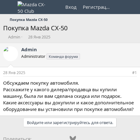
Вход
Регистрация
Покупка Mazda CX-50
Покупка Mazda CX-50
А
Д
Admin
28 Янв 2025
в
а
т
т
Admin
о
а
Administrator
Команда форума
р
н
т
а
е
ч
28 Янв 2025
#1
м
а
ы
л
Обсуждаем покупку автомобиля.
а
Расскажите у какого дилера/продавца вы купили
машину, была ли вам сделана скидка или подарок.
Какие аксессуары вы докупили и какое дополнительное
оборудование вы установили при покупке автомобиля?
Войдите или зарегистрируйтесь для ответа.
Vkontakte
Odnoklassniki
Mail.ru
Bluesky
WhatsApp
Telegram
Электронная
Поделиться: